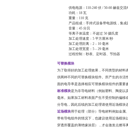
供电电源：
110-240
伏
/ 50-60
赫兹交流
功耗：
18
瓦
重量：
110
克
产品组成：
手持式设备带电源线，集成
音量：
45
分贝
等离子体温度：
不超过
50
摄氏度
加工处理速度：
5
平方厘米
/
秒
加工处理距离：
2 – 10
毫米
加工处理宽度：
5 – 29
毫米
过程控制：秒表、定时器、节拍器
可替换模块
为了取得好的加工处理效果，不同类型的材料
供两种不同的可替换模块组件。所产生的冷活
面的电导率是选择相应可替换模块组件的重要
标准模块
是为非导电材料（例如塑料、陶瓷以
毫米。如果加工材料表面产生不受控制的偏移
分导电，因此后续的加工处理请使用近场模块
近场模块
用于处理（部分）导电材料例如金属
带有导电组件的情况下，也建议使用近场模块
穿透所覆盖的薄绝缘涂层），才会激发点燃等