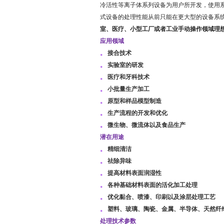
冷活性等离子体
系列设备为用户所开发，使用
式设备的处理性能从前只能在更大型的设备系
室、医疗、小型工厂或者工业手动操作领域理
应用领域
。
接合技术
。
实验室的研发
。
医疗和牙科技术
。
小批量生产加工
。
原型和样品模型制造
。
生产流程的开发和优化
。
微生物、微流体以及食品生产
潜在用途
。
精细清洁
。
祛除
异味
。
提高材料表面润湿性
。
各种基础材料表面的活化加工处理
。
优化黏合、喷漆、印刷以及涂层处理工艺
。
塑料、玻璃、陶瓷、金属、半导体、天然纤
处理技术参数