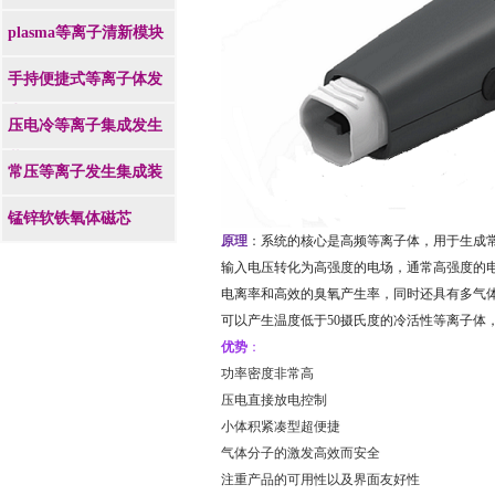
plasma等离子清新模块
手持便捷式等离子体发
生器
压电冷等离子集成发生
装置
常压等离子发生集成装
置
锰锌软铁氧体磁芯
原理
：
系统的核心是
高频等离子体
，用于生成
输入电压转化为
高强度的电场，通常高强度的
电离率和高效的臭氧产生率，同时还具有多气
可以产生温度低于
50
摄氏度的冷活性等离子体
优势
：
功率密度非常高
压电直接放电控制
小体积紧凑型超便捷
气体分子的激发高效而安全
注重产品的可用性以及界面友好性